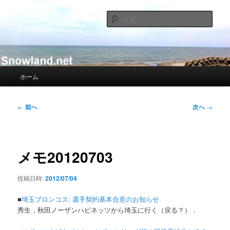
メ
Nacky(Issei Ishii)がDJ/Composerのようなふりして書き散らすblogサイト
イ
検
ン
索
コ
Nacky – Snowland.net
ン
テ
ン
メ
ホーム
ツ
イ
へ
ン
移
メ
投
←
前へ
次へ
→
動
ニ
稿
ュ
ナ
ー
ビ
ゲ
メモ20120703
ー
シ
投稿日時:
2012/07/04
ョ
ン
■
埼玉ブロンコス: 選手契約基本合意のお知らせ
秀生，秋田ノーザンハピネッツから埼玉に行く（戻る？）．