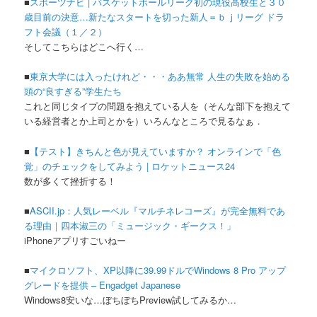
■
スポーツナビ | バスケットボールリーグ初の現役高校生と３０
歳目前の決意…新たなスタートを切った新人＝ｂｊリーグ ドラ
フト会議（１／２）
そしてこちらはどこへ行く…
■
東京大学には入ったけれど・・・ああ無常 人生の失敗を始める
頭の“良すぎる”学生たち
これと同じタイプの問題を抱えている人を（そんな部下を抱えて
いる経営者とか上司とかを）いろんなところで見るなぁ．
■
【テスト】きちんと色が見えていますか？ オンラインで「色
覚」のチェックをしてみよう | ロケットニュース24
数が多くて挫折する！
■
ASCII.jp：人気レーベル『マルチネレコーズ』が完全無料であ
る理由｜四本淑三の「ミュージック・ギークス！」
iPhoneアプリすごいねー
■
マイクロソフト、XP以降に39.99ドルでWindows 8 Pro アップ
グレードを提供 – Engadget Japanese
Windows8安いな…ぼちぼちPreview試してみるか…