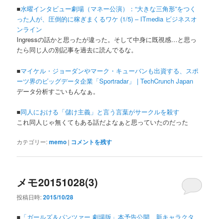
■
水曜インタビュー劇場（マネー公演）：“大きな三角形”をつく
った人が、圧倒的に稼ぎまくるワケ (1/5) – ITmedia ビジネスオ
ンライン
Ingressの話かと思ったが違った。そして中身に既視感…と思っ
たら同じ人の別記事を過去に読んでるな。
■
マイケル・ジョーダンやマーク・キューバンも出資する、スポ
ーツ界のビッグデータ企業「Sportradar」 | TechCrunch Japan
データ分析すごいもんなぁ。
■
同人における「儲け主義」と言う言葉がサークルを殺す
これ同人じゃ無くてもある話だよなぁと思っていたのだった
カテゴリー:
memo
|
コメントを残す
メモ20151028(3)
投稿日時:
2015/10/28
■
「ガールズ＆パンツァー 劇場版」本予告公開 新キャラクタ