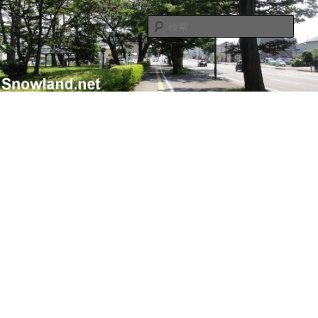
メ
サ
Nacky(Issei Ishii)がDJ/Composerのようなふりして書き散らすblogサイト
イ
ブ
検
ン
コ
索
コ
ン
Nacky – Snowland.net
ン
テ
テ
ン
ン
ツ
ツ
へ
へ
移
移
動
動