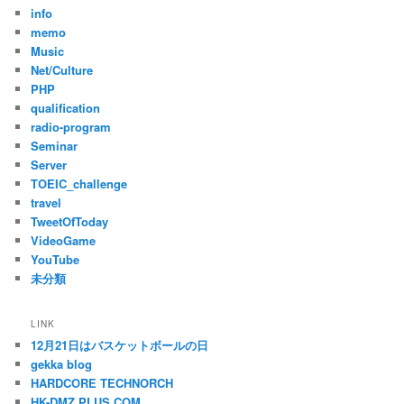
info
memo
Music
Net/Culture
PHP
qualification
radio-program
Seminar
Server
TOEIC_challenge
travel
TweetOfToday
VideoGame
YouTube
未分類
LINK
12月21日はバスケットボールの日
gekka blog
HARDCORE TECHNORCH
HK-DMZ PLUS.COM