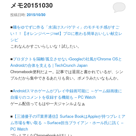
メモ20151030
投稿日時:
2015/10/30
■
麺をゆでずに作る「水漬けスパゲティ」のモチモチ感がすご
い！！【オレンジページnet】プロに教わる簡単おいしい献立レ
シピ
これなんかすごいらしいな！試したい。
■
プロダクトを隔離/孤立させないGoogleの社風がChrome OSと
Androidの合体を支える | TechCrunch Japan
Chromebook便利だよー。記事では退屈と書かれているが、シン
プルだから集中できるあたりも良い。ポメラみたいなもんか。
■
Androidスマホゲームがプレイ中録画可能に ～ゲーム録画後に
自撮りのコメントを収録する機能も – PC Watch
ゲーム配信ってもはや一大ジャンルよなぁ
■
【三浦優子のIT業界通信】Surface BookはAppleが持つプレミア
ム市場を奪い取る ～Surface担当ブライアン・ホール氏に訊く –
PC Watch
プレミアムなChromebookがほしい