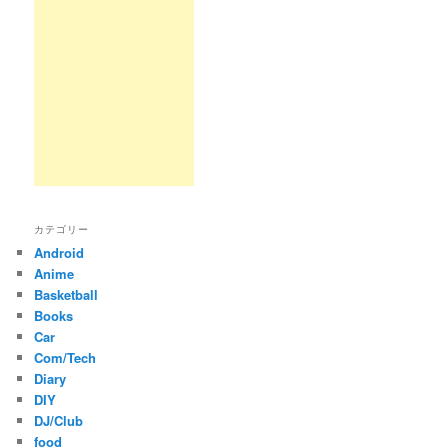
カテゴリー
Android
Anime
Basketball
Books
Car
Com/Tech
Diary
DIY
DJ/Club
food