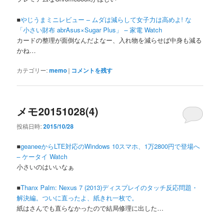
■
やじうまミニレビュー – ムダは減らして女子力は高めよ! な
「小さい財布 abrAsus×Sugar Plus」 – 家電 Watch
カードの整理が面倒なんだよなー、入れ物を減らせば中身も減る
かね…
カテゴリー:
memo
|
コメントを残す
メモ20151028(4)
投稿日時:
2015/10/28
■
geaneeからLTE対応のWindows 10スマホ、1万2800円で登場へ
– ケータイ Watch
小さいのはいいなぁ
■
Thanx Palm: Nexus 7 (2013)ディスプレイのタッチ反応問題・
解決編。ついに直ったよ、紙きれ一枚で。
紙はさんでも直らなかったので結局修理に出した…