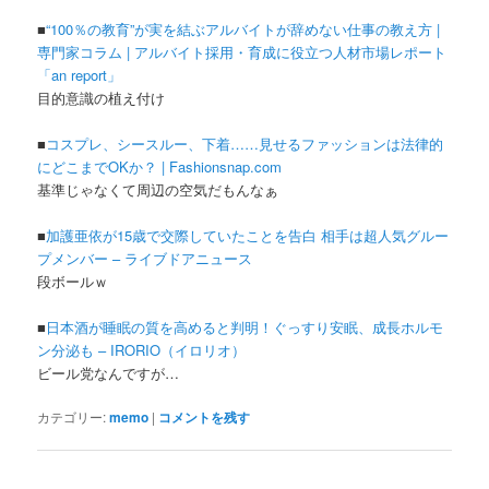
■
“100％の教育”が実を結ぶアルバイトが辞めない仕事の教え方 |
専門家コラム | アルバイト採用・育成に役立つ人材市場レポート
「an report」
目的意識の植え付け
■
コスプレ、シースルー、下着……見せるファッションは法律的
にどこまでOKか？ | Fashionsnap.com
基準じゃなくて周辺の空気だもんなぁ
■
加護亜依が15歳で交際していたことを告白 相手は超人気グルー
プメンバー – ライブドアニュース
段ボールｗ
■
日本酒が睡眠の質を高めると判明！ぐっすり安眠、成長ホルモ
ン分泌も – IRORIO（イロリオ）
ビール党なんですが…
カテゴリー:
memo
|
コメントを残す