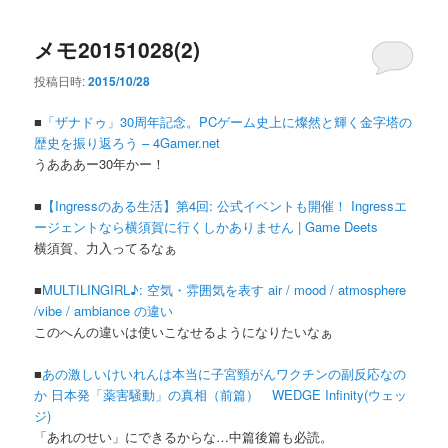
メモ20151028(2)
投稿日時:
2015/10/28
■
「ザナドゥ」30周年記念。PCゲーム史上に燦然と輝く金字塔の
歴史を振り返ろう – 4Gamer.net
うあああー30年かー！
■
【Ingressのある生活】第4回: 公式イベントも開催！ Ingressエ
ージェントなら横須賀に行くしかありません | Game Deets
横須賀、力入ってるなぁ
■
MULTILINGIRL♪: 空気・雰囲気を表す air / mood / atmosphere
/vibe / ambiance の違い
このへんの違いは使いこなせるようになりたいなぁ
■
あの激しいけいれんは本当に子宮頸がんワクチンの副反応なの
か 日本発「薬害騒動」の真相（前篇） WEDGE Infinity(ウェッ
ジ)
「あれのせい」にできるからな…中篇後篇も必読。