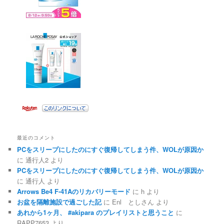
最近のコメント
PCをスリープにしたのにすぐ復帰してしまう件、WOLが原因か
に
通行人2
より
PCをスリープにしたのにすぐ復帰してしまう件、WOLが原因か
に
通行人
より
Arrows Be4 F-41Aのリカバリーモード
に
h
より
お盆を隔離施設で過ごした記
に
Enl としさん
より
あれから1ヶ月、 #akipara のプレイリストと思うこと
に
RAPP7653
より