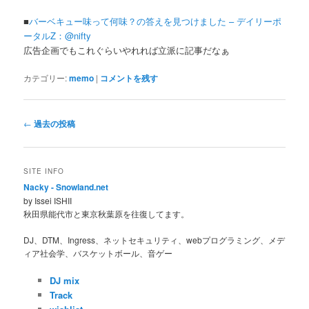
■
バーベキュー味って何味？の答えを見つけました – デイリーポ
ータルZ：@nifty
広告企画でもこれぐらいやれれば立派に記事だなぁ
カテゴリー:
memo
|
コメントを残す
投
←
過去の投稿
稿
ナ
ビ
SITE INFO
ゲ
Nacky - Snowland.net
ー
by Issei ISHII
シ
秋田県能代市と東京秋葉原を往復してます。
ョ
ン
DJ、DTM、Ingress、ネットセキュリティ、webプログラミング、メデ
ィア社会学、バスケットボール、音ゲー
DJ mix
Track