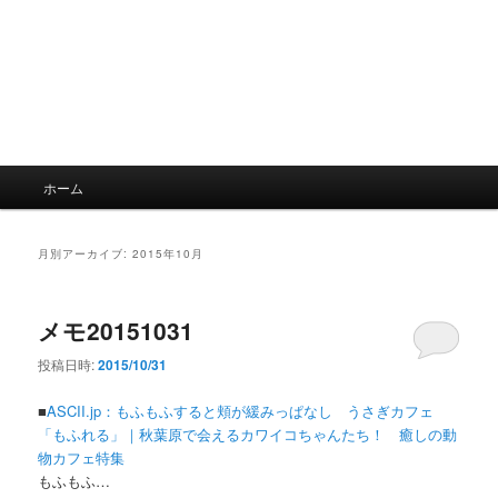
メ
ホーム
イ
ン
メ
月別アーカイブ:
2015年10月
ニ
ュ
ー
メモ20151031
投稿日時:
2015/10/31
■
ASCII.jp：もふもふすると頬が緩みっぱなし うさぎカフェ
「もふれる」｜秋葉原で会えるカワイコちゃんたち！ 癒しの動
物カフェ特集
もふもふ…