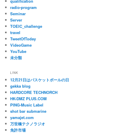
qualification
radio-program
Seminar
Server
TOEIC_challenge
travel
TweetOfToday
VideoGame
YouTube
未分類
LINK
12月21日はバスケットボールの日
gekka blog
HARDCORE TECHNORCH
HK-DMZ PLUS.COM
PING-Music Label
shot bar submarine
yamajet.com
万世橋テクノラジオ
免許市場