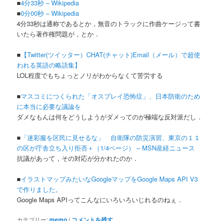
■
4分33秒 – Wikipedia
■
0分00秒 – Wikipedia
4分33秒は通称であるとか，無音のトラックに作曲ケージって書
いたら著作権問題が，とか．
■
【Twitter(ツイッター）CHAT(チャット)Email（メール）で超使
われる英語の略語集】
LOL程度でもちょっとノリがわからなくて苦労する
■
マスコミにつくられた「オスプレイ恐怖症」、日本防衛のため
に本当に必要な議論を
ダメなもんは何をどうしようがダメってのが極端な反対派だし．
■
「迷彩服を区民に見せるな」 自衛隊の防災演習、東京の１１
の区が庁舎立ち入り拒否＋（1/4ページ） – MSN産経ニュース
抗議があって，その対応が分かれたのか．
■
イラストマップみたいなGoogleマップをGoogle Maps API V3
で作りました。
Google Maps APIってこんなにいろいろいじれるのねぇ．
カテゴリー:
memo
|
コメントを残す