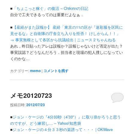
■
「ちょこっと稼ぐ」の復活 – Chikirinの日記
自分で工夫できるってのは重要だよなぁ．
■
【産経がまた誤報か】 産経「東京の11の区が『迷彩服を区民に
見せるな』と自衛隊の庁舎立ち入りを拒否！ けしからん！！」
→ 事実無根として各区から抗議続出 | ニュース２ちゃんねる
あれ，昨日貼ったアレは誤報か？誤報じゃないけど否定が出た？
事実誤認？どうなんだろう．担当者と現場の犯人捜しになってい
くのかな…
カテゴリー:
memo
|
コメントを残す
メモ20120723
投稿日時:
2012/07/23
■
ジョン・ケージの『4分33秒（4’33"）』に取り掛かろうと思う
のですが、どう練習し… – Yahoo!知恵袋
■
ジョン・ケージの４分３３秒の楽譜って・・・ | OKWave