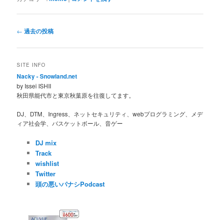
投
←
過去の投稿
稿
ナ
ビ
SITE INFO
ゲ
Nacky - Snowland.net
ー
by Issei ISHII
シ
秋田県能代市と東京秋葉原を往復してます。
ョ
ン
DJ、DTM、Ingress、ネットセキュリティ、webプログラミング、メデ
ィア社会学、バスケットボール、音ゲー
DJ mix
Track
wishlist
Twitter
頭の悪いパナシPodcast