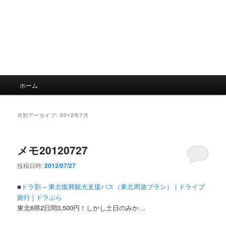
メ
ホーム
イ
ン
メ
月別アーカイブ:
2012年7月
ニ
ュ
ー
メモ20120727
投稿日時:
2012/07/27
■
ドラ割 – 東北復興観光支援パス（東北周遊プラン） | ドライブ
旅行 | ドラぷら
東北6県2日間3,500円！しかし土日のみか…