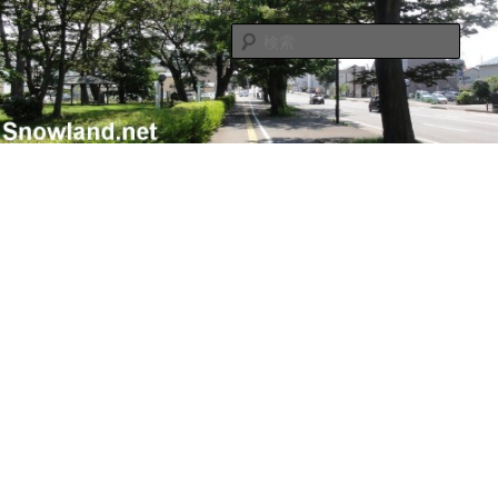
メ
サ
Nacky(Issei Ishii)がDJ/Composerのようなふりして書き散らすblogサイト
イ
ブ
検
ン
コ
索
コ
ン
Nacky – Snowland.net
ン
テ
テ
ン
ン
ツ
ツ
へ
へ
移
移
動
動