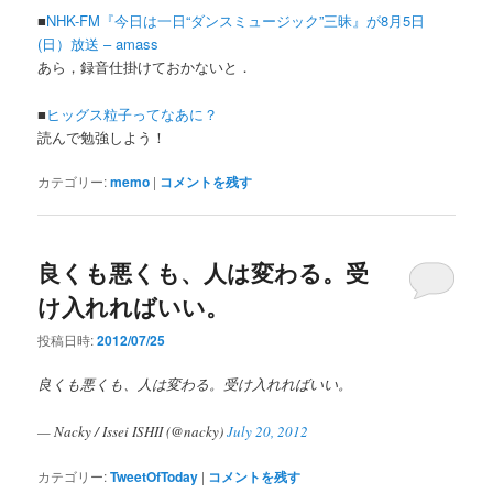
■
NHK-FM『今日は一日“ダンスミュージック”三昧』が8月5日
(日）放送 – amass
あら，録音仕掛けておかないと．
■
ヒッグス粒子ってなあに？
読んで勉強しよう！
カテゴリー:
memo
|
コメントを残す
良くも悪くも、人は変わる。受
け入れればいい。
投稿日時:
2012/07/25
良くも悪くも、人は変わる。受け入れればいい。
— Nacky / Issei ISHII (@nacky)
July 20, 2012
カテゴリー:
TweetOfToday
|
コメントを残す