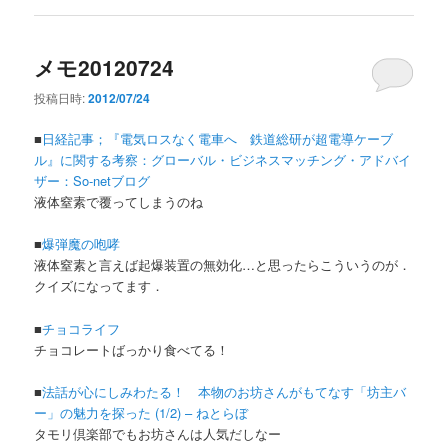
メモ20120724
投稿日時:
2012/07/24
■
日経記事；『電気ロスなく電車へ 鉄道総研が超電導ケーブ
ル』に関する考察：グローバル・ビジネスマッチング・アドバイ
ザー：So-netブログ
液体窒素で覆ってしまうのね
■
爆弾魔の咆哮
液体窒素と言えば起爆装置の無効化…と思ったらこういうのが．
クイズになってます．
■
チョコライフ
チョコレートばっかり食べてる！
■
法話が心にしみわたる！ 本物のお坊さんがもてなす「坊主バ
ー」の魅力を探った (1/2) – ねとらぼ
タモリ倶楽部でもお坊さんは人気だしなー