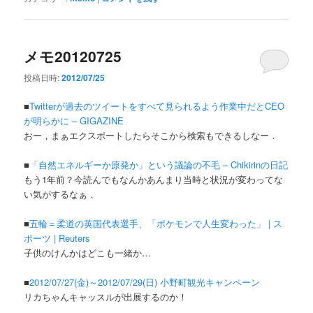
メモ20120725
投稿日時:
2012/07/25
■
Twitterが過去のツイートをすべて見られるよう作業中だとCEO
が明らかに – GIGAZINE
おー，まぁエクスポートしたらそこから検索もできるしなー．
■
「自然エネルギーか原発か」という議論の不毛 – Chikirinの日記
もう1年前？今読んでもなんかあんまり当時と状況が変わってな
い気がするなぁ．
■
五輪＝柔道の英国代表選手、「ポケモンで人生変わった」 | ス
ポーツ | Reuters
子供のけんかはどこも一緒か…
■
2012/07/27(金)～2012/07/29(日) 小野町観光キャンペーン
リカちゃんキャッスルが出展するのか！