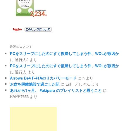
最近のコメント
PCをスリープにしたのにすぐ復帰してしまう件、WOLが原因か
に
通行人2
より
PCをスリープにしたのにすぐ復帰してしまう件、WOLが原因か
に
通行人
より
Arrows Be4 F-41Aのリカバリーモード
に
h
より
お盆を隔離施設で過ごした記
に
Enl としさん
より
あれから1ヶ月、 #akipara のプレイリストと思うこと
に
RAPP7653
より