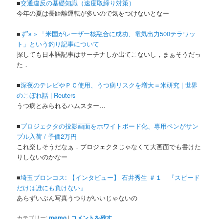
■
交通違反の基礎知識（速度取締り対策）
今年の夏は長距離運転が多いので気をつけないとなー
■
ず’s » 「米国がレーザー核融合に成功、電気出力500テラワッ
ト」という釣り記事について
探しても日本語記事はサーチナしか出てこないし，まぁそうだっ
た．
■
深夜のテレビやＰＣ使用、うつ病リスクを増大＝米研究 | 世界
のこぼれ話 | Reuters
うつ病とみられるハムスター…
■
プロジェクタの投影画面をホワイトボード化、専用ペンがサン
プル入荷 / 予価2万円
これ楽しそうだなぁ．プロジェクタじゃなくて大画面でも書けた
りしないのかなー
■
埼玉ブロンコス: 【インタビュー】 石井秀生 ＃１ 『スピード
だけは誰にも負けない』
あらずいぶん写真うつりがいいじゃないの
カテゴリー:
memo
|
コメントを残す