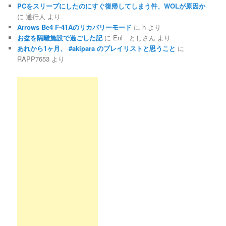
PCをスリープにしたのにすぐ復帰してしまう件、WOLが原因か
に
通行人
より
Arrows Be4 F-41Aのリカバリーモード
に
h
より
お盆を隔離施設で過ごした記
に
Enl としさん
より
あれから1ヶ月、 #akipara のプレイリストと思うこと
に
RAPP7653
より