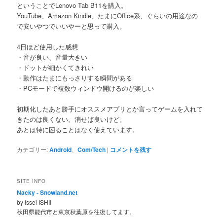
ということでLenovo Tab B11を購入。
YouTube、Amazon Kindle、たまにOffice系、ぐらいの用途なの
で安いやつでいいやーと思って購入。
4日ほど使用した感想
・音が良い、音量大きい
・ドットが細かくてきれい
・動作はたまにもっさりする瞬間がある
・PCモードで複数ウィンドウ開けるのが楽しい
初期化したあと勝手にオススメアプリとか言ってゲームを入れて
きたのは良くない。消せば良いけど。
あとは特に困ることはなく使えています。
カテゴリー:
Android
、
Com/Tech
|
コメントを残す
SITE INFO
Nacky - Snowland.net
by Issei ISHII
秋田県能代市と東京秋葉原を往復してます。