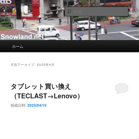
メ
サ
Nacky(Issei Ishii)がDJ/Composerのようなふりして書き散らすblogサイト
イ
ブ
検
ン
コ
索
コ
ン
Nacky – Snowland.net
ン
テ
テ
ン
ン
ツ
メ
ホーム
ツ
へ
イ
へ
移
ン
移
動
メ
月別アーカイブ:
2025年4月
動
ニ
ュ
ー
タブレット買い換え
（TECLAST→Lenovo）
投稿日時:
2025/04/10