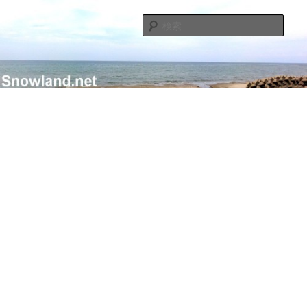
メ
サ
Nacky(Issei Ishii)がDJ/Composerのようなふりして書き散らすblogサイト
イ
ブ
検
ン
コ
索
コ
ン
Nacky – Snowland.net
ン
テ
テ
ン
ン
ツ
ツ
へ
へ
移
移
動
動