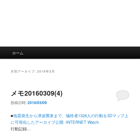
メ
ホーム
イ
ン
メ
月別アーカイブ:
2016年3月
ニ
ュ
ー
メモ20160309(4)
投稿日時:
2016/03/09
■
地震発生から津波襲来まで、犠牲者1326人の行動を3Dマップ上
に可視化したアーカイブ公開 -INTERNET Watch
行動記録…