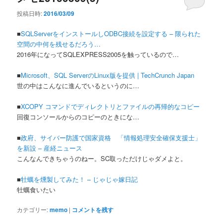
投稿日時:
2016/03/09
■
SQLServerをインストールしODBC接続を設定する – 限られた
空間の中何を残せるだろう…
2016年になってSQLEXPRESS2005を触っているので…
■
Microsoft、SQL ServerのLinux版を提供 | TechCrunch Japan
世の中はこんなに進んでいるというのに…
■
XCOPY コマンドでディレクトリとファイルの再帰的なコピー
回復コンソールからのコピーのときにな…
■
政府、サイバー防護で国家資格 「情報処理安全確保支援士」
を新設 – 産経ニュース
こんなんできちゃうのねー。SC取っただけじゃダメよと。
■
牡蠣を燻製してみた！ – じゃじゃ嫁日記
牡蠣食いたい
カテゴリー:
memo
|
コメントを残す