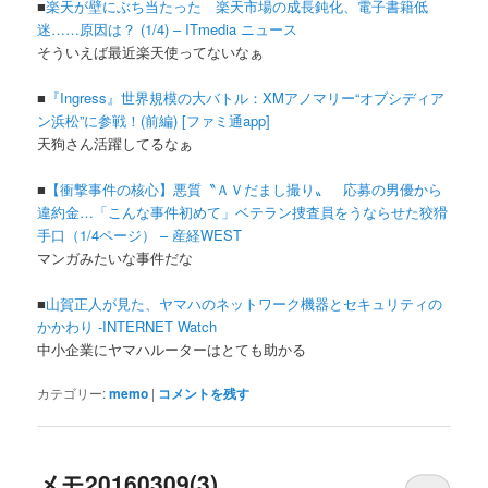
■
楽天が壁にぶち当たった 楽天市場の成長鈍化、電子書籍低
迷……原因は？ (1/4) – ITmedia ニュース
そういえば最近楽天使ってないなぁ
■
『Ingress』世界規模の大バトル：XMアノマリー“オブシディア
ン浜松”に参戦！(前編) [ファミ通app]
天狗さん活躍してるなぁ
■
【衝撃事件の核心】悪質〝ＡＶだまし撮り〟 応募の男優から
違約金…「こんな事件初めて」ベテラン捜査員をうならせた狡猾
手口（1/4ページ） – 産経WEST
マンガみたいな事件だな
■
山賀正人が見た、ヤマハのネットワーク機器とセキュリティの
かかわり -INTERNET Watch
中小企業にヤマハルーターはとても助かる
カテゴリー:
memo
|
コメントを残す
メモ20160309(3)