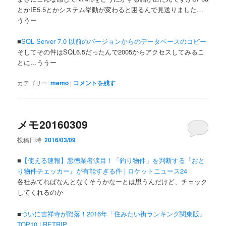
とかIE5.5とかシステム挙動が変わると困るんで見送りました…
ううー
■
SQL Server 7.0 以前のバージョンからのデータベースのコピー
そしてその件はSQL6.5だったんで2005からアクセスしてみるこ
とに…ううー
カテゴリー:
memo
|
コメントを残す
メモ20160309
投稿日時:
2016/03/09
■
【使える速報】悪徳業者涙目！「釣り物件」を判断する『おと
り物件チェッカー』が有能すぎる件 | ロケットニュース24
各社みてればなんとなくそうかなーとは思うんだけど、チェック
してくれるのか
■
ついに吉祥寺が陥落！2016年「住みたい街ランキング関東版」
TOP10 | RETRIP