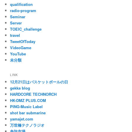
qualification
radio-program
Seminar
Server
TOEIC_challenge
travel
TweetOfToday
VideoGame
YouTube
未分類
LINK
12月21日はバスケットボールの日
gekka blog
HARDCORE TECHNORCH
HK-DMZ PLUS.COM
PING-Music Label
shot bar submarine
yamajet.com
万世橋テクノラジオ
免許市場