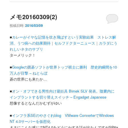
メモ20160309(2)
投稿日時:
2016/03/09
■
カレーがイヤな記憶を吹き飛ばすという実験結果 ストレス解
消、うつ病への効果期待｜セルフドクターニュース｜カラダにう
れしいネタのサプリ
ターメリック！
■
Googleの囲碁ソフトが世界トップ棋士に勝利 歴史的瞬間を10
万人が目撃 – ねとらぼ
碁の世界にも来たか…
■
オン・オフできる男性向け避妊具 Bimek SLV 発表。陰嚢内に
インプラントする切り替えスイッチ – Engadget Japanese
想像するとなんだかむずがゆい
■
インフラ系SEのやさぐれblog VMware ConverterでWindows
NT 4.0サーバーを仮想化
まさにこんな感じでNT4.0をどうにかする話が出たんですがSP6a