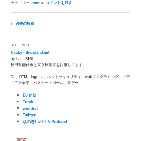
カテゴリー:
memo
|
コメントを残す
投
←
過去の投稿
稿
ナ
ビ
SITE INFO
ゲ
Nacky - Snowland.net
ー
by Issei ISHII
シ
秋田県能代市と東京秋葉原を往復してます。
ョ
ン
DJ、DTM、Ingress、ネットセキュリティ、webプログラミング、メデ
ィア社会学、バスケットボール、音ゲー
DJ mix
Track
wishlist
Twitter
頭の悪いパナシPodcast