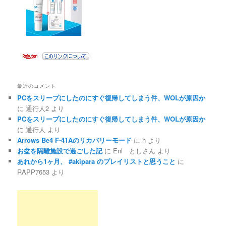
最近のコメント
PCをスリープにしたのにすぐ復帰してしまう件、WOLが原因か
に
通行人2
より
PCをスリープにしたのにすぐ復帰してしまう件、WOLが原因か
に
通行人
より
Arrows Be4 F-41Aのリカバリーモード
に
h
より
お盆を隔離施設で過ごした記
に
Enl としさん
より
あれから1ヶ月、 #akipara のプレイリストと思うこと
に
RAPP7653
より