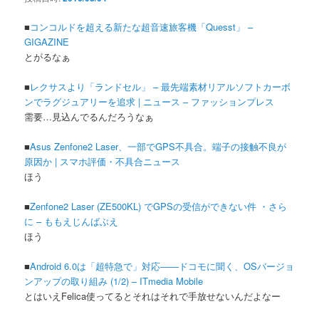
■
コンコルドを超える新たな超音速旅客機「Quesst」 –
GIGAZINE
とがるなぁ
■
レクサスより「ランドセル」 – 最先端素材リアルソフトカーボ
ンでラグジュアリーを追求 | ニュース – ファッションプレス
需要…見込んでるんだろうなぁ
■
Asus Zenfone2 Laser、一部でGPS不具合。端子の接触不良が
原因か | スマホ評価・不具合ニュース
ほう
■
Zenfone2 Laser (ZE500KL) でGPSの受信ができない件 ・さら
に – ももえじんばぶえ
ほう
■
Android 6.0は「超特急で」対応――ドコモに聞く、OSバージョ
ンアップの取り組み (1/2) – ITmedia Mobile
とはいえFelica使ってるとそれはそれで手放せないんだよなー