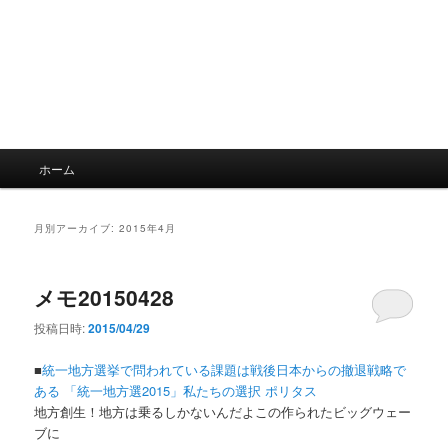
メ
ホーム
イ
ン
メ
月別アーカイブ:
2015年4月
ニ
ュ
ー
メモ20150428
投稿日時:
2015/04/29
■
統一地方選挙で問われている課題は戦後日本からの撤退戦略で
ある 「統一地方選2015」私たちの選択 ポリタス
地方創生！地方は乗るしかないんだよこの作られたビッグウェー
ブに