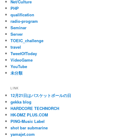
Net/Culture
PHP
qualification
radio-program
Seminar
Server
TOEIC_challenge
travel
TweetOfToday
VideoGame
YouTube
未分類
LINK
12月21日はバスケットボールの日
gekka blog
HARDCORE TECHNORCH
HK-DMZ PLUS.COM
PING-Music Label
shot bar submarine
yamajet.com