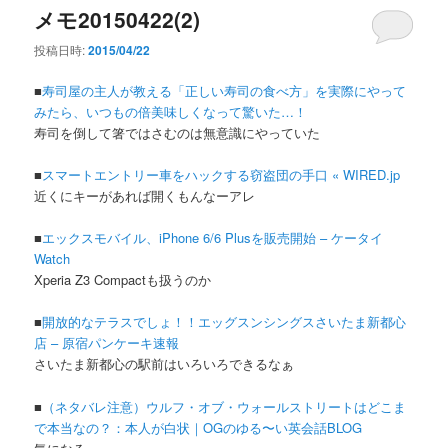
メモ20150422(2)
投稿日時:
2015/04/22
■
寿司屋の主人が教える「正しい寿司の食べ方」を実際にやって
みたら、いつもの倍美味しくなって驚いた…！
寿司を倒して箸ではさむのは無意識にやっていた
■
スマートエントリー車をハックする窃盗団の手口 « WIRED.jp
近くにキーがあれば開くもんなーアレ
■
エックスモバイル、iPhone 6/6 Plusを販売開始 – ケータイ
Watch
Xperia Z3 Compactも扱うのか
■
開放的なテラスでしょ！！エッグスンシングスさいたま新都心
店 – 原宿パンケーキ速報
さいたま新都心の駅前はいろいろできるなぁ
■
（ネタバレ注意）ウルフ・オブ・ウォールストリートはどこま
で本当なの？：本人が白状｜OGのゆる〜い英会話BLOG