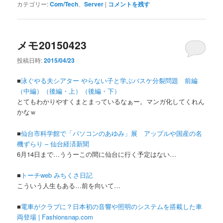
カテゴリー:
Com/Tech
、
Server
|
コメントを残す
メモ20150423
投稿日時:
2015/04/23
■
泳ぐやる夫シアター やらない子と学ぶバスケ分裂問題 前編
（中編）
（後編・上）
（後編・下）
とてもわかりやすくまとまっているなぁー。マンガ化してくれん
かなｗ
■
仙台市科学館で「パソコンのあゆみ」展 アップルや国産の名
機ずらり – 仙台経済新聞
6月14日まで…ううーこの間に仙台に行く予定はない…
■
トーチweb みちくさ日記
こういう人生もある…前を向いて…
■
電車がクラブに？日本初の音響や照明のシステムを搭載した車
両登場 | Fashionsnap.com