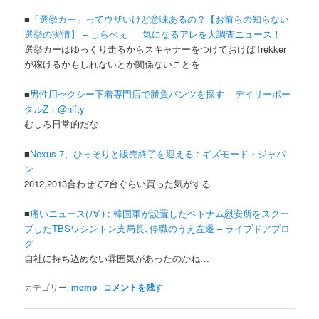
■
「選挙カー」ってウザいけど意味あるの？【お前らの知らない
選挙の実情】 – しらべぇ ｜ 気になるアレを大調査ニュース！
選挙カーはゆっくり走るからスキャナーをつけておけばTrekker
が稼げるかもしれないとか関係ないことを
■
男性用セクシー下着専門店で勝負パンツを探す – デイリーポー
タルZ：@nifty
むしろ日常的だな
■
Nexus 7、ひっそりと販売終了を迎える : ギズモード・ジャパ
ン
2012,2013合わせて7台ぐらい買った気がする
■
痛いニュース(ﾉ∀`) : 韓国軍が設置したベトナム慰安所をスクー
プしたTBSワシントン支局長､停職のうえ左遷 – ライブドアブロ
グ
自社に持ち込めない雰囲気があったのかね…
カテゴリー:
memo
|
コメントを残す