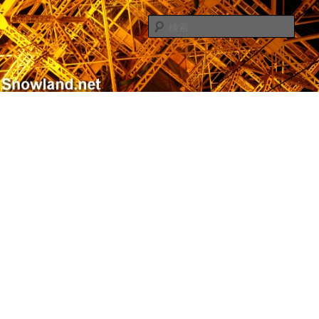
メ
サ
Nacky(Issei Ishii)がDJ/Composerのようなふりして書き散らすblogサイト
イ
ブ
検
ン
コ
索
コ
ン
Nacky – Snowland.net
ン
テ
テ
ン
ン
ツ
ツ
へ
へ
移
移
動
動