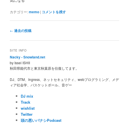
気になる
カテゴリー:
memo
|
コメントを残す
投
←
過去の投稿
稿
ナ
ビ
SITE INFO
ゲ
Nacky - Snowland.net
ー
by Issei ISHII
シ
秋田県能代市と東京秋葉原を往復してます。
ョ
ン
DJ、DTM、Ingress、ネットセキュリティ、webプログラミング、メデ
ィア社会学、バスケットボール、音ゲー
DJ mix
Track
wishlist
Twitter
頭の悪いパナシPodcast