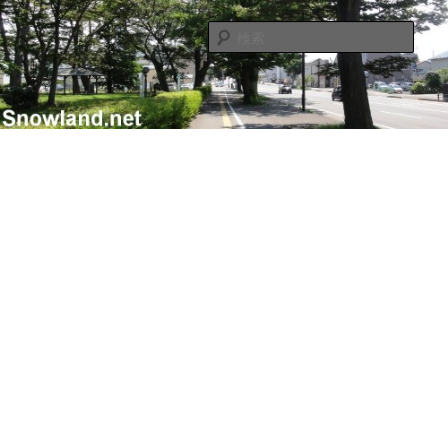
メ
サ
Nacky(Issei Ishii)がDJ/Composerのようなふりして書き散らすblogサイト
イ
ブ
検
ン
コ
索
コ
ン
Nacky – Snowland.net
ン
テ
テ
ン
ン
ツ
ツ
へ
へ
移
移
動
動