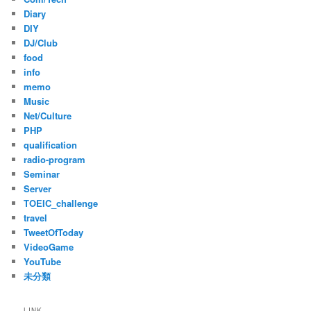
Diary
DIY
DJ/Club
food
info
memo
Music
Net/Culture
PHP
qualification
radio-program
Seminar
Server
TOEIC_challenge
travel
TweetOfToday
VideoGame
YouTube
未分類
LINK