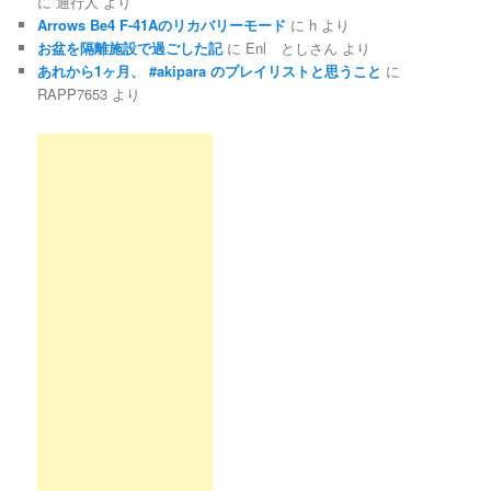
に
通行人
より
Arrows Be4 F-41Aのリカバリーモード
に
h
より
お盆を隔離施設で過ごした記
に
Enl としさん
より
あれから1ヶ月、 #akipara のプレイリストと思うこと
に
RAPP7653
より