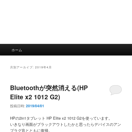
メ
ホーム
イ
ン
メ
月別アーカイブ:
2019年4月
ニ
ュ
ー
Bluetoothが突然消える(HP
Elite x2 1012 G2)
投稿日時:
2019/04/01
HPの2in1タブレット HP Elite x2 1012 G2を使っています。
いきなり画面がブラックアウトしたかと思ったらデバイスのアン
プラグ音とともに復帰。