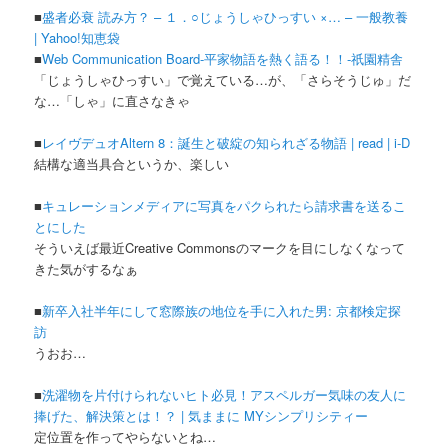
■
盛者必衰 読み方？ – １．○じょうしゃひっすい ×… – 一般教養
| Yahoo!知恵袋
■
Web Communication Board-平家物語を熱く語る！！-祇園精舎
「じょうしゃひっすい」で覚えている…が、「さらそうじゅ」だ
な…「しゃ」に直さなきゃ
■
レイヴデュオAltern 8：誕生と破綻の知られざる物語 | read | i-D
結構な適当具合というか、楽しい
■
キュレーションメディアに写真をパクられたら請求書を送るこ
とにした
そういえば最近Creative Commonsのマークを目にしなくなって
きた気がするなぁ
■
新卒入社半年にして窓際族の地位を手に入れた男: 京都検定探
訪
うおお…
■
洗濯物を片付けられないヒト必見！アスペルガー気味の友人に
捧げた、解決策とは！？ | 気ままに MYシンプリシティー
定位置を作ってやらないとね…