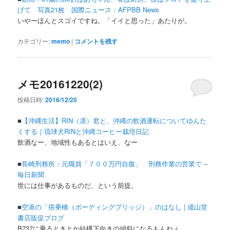
げて 写真21枚 国際ニュース：AFPBB News
いやーほんとスゴイですね。「イイと思った」あたりが。
カテゴリー:
memo
|
コメントを残す
メモ20161220(2)
投稿日時:
2016/12/20
■
【沖縄生活】RIN（凛）君と、沖縄の飲酒運転についてゆんた
くする｜琉球犬RINと沖縄コーヒー栽培日記
飲酒なー、地域性もあるとはいえ、なー
■
長崎刑務所：元職員「７００万円自腹」 刑務作業の営業で –
毎日新聞
世には仕事があるものだ、という前提。
■
空港の「搭乗橋（ボーディングブリッジ）」のはなし | 成山堂
書店販促ブログ
B737に乗るときとか結構下向きの傾斜になるもんねぇ