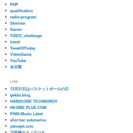
PHP
qualification
radio-program
Seminar
Server
TOEIC_challenge
travel
TweetOfToday
VideoGame
YouTube
未分類
LINK
12月21日はバスケットボールの日
gekka blog
HARDCORE TECHNORCH
HK-DMZ PLUS.COM
PING-Music Label
shot bar submarine
yamajet.com
万世橋テクノラジオ