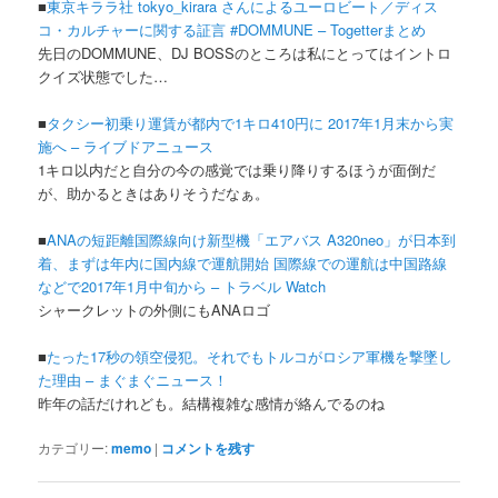
■
東京キララ社 tokyo_kirara さんによるユーロビート／ディス
コ・カルチャーに関する証言 #DOMMUNE – Togetterまとめ
先日のDOMMUNE、DJ BOSSのところは私にとってはイントロ
クイズ状態でした…
■
タクシー初乗り運賃が都内で1キロ410円に 2017年1月末から実
施へ – ライブドアニュース
1キロ以内だと自分の今の感覚では乗り降りするほうが面倒だ
が、助かるときはありそうだなぁ。
■
ANAの短距離国際線向け新型機「エアバス A320neo」が日本到
着、まずは年内に国内線で運航開始 国際線での運航は中国路線
などで2017年1月中旬から – トラベル Watch
シャークレットの外側にもANAロゴ
■
たった17秒の領空侵犯。それでもトルコがロシア軍機を撃墜し
た理由 – まぐまぐニュース！
昨年の話だけれども。結構複雑な感情が絡んでるのね
カテゴリー:
memo
|
コメントを残す