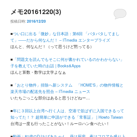
メモ20161220(3)
投稿日時:
2016/12/20
■
つい口に出る「微妙」な日本語：第6回 「バタバタしてまし
て」――だから何なんだ！ – ITmedia エンタープライズ
ほんと、何なんだ！（って思うけど黙ってる）
■
「問題文を読んでもそこに何が書かれているのかわからない」
子を教えていた時のお話 | Books&Apps
ほんと算数・数学は文学よなぁ
■
「おとり物件」排除へ新システム 「HOME'S」の物件情報と
楽天市場の配送先を照合 – ITmedia ニュース
いたちごっこな部分はあると思うけどねー…
■
年に３回以上台湾へ行く人は、空港で並ばずに入国できるって
知ってた！？ 超簡単に申請ができる「常客証」 | Howto Taiwan
台湾は一度も行ったことがない！ルーロハン食べたい！
■
動画：81歳のDJおばあちゃん、昼は厨房、夜はフロアを盛り上