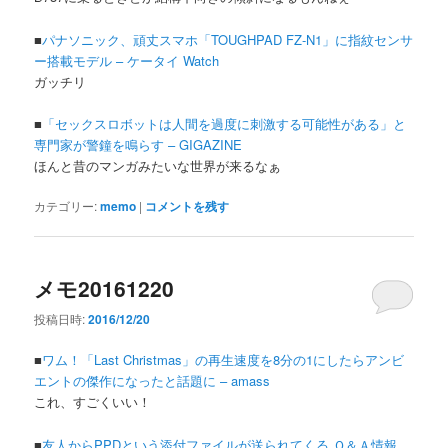
■
パナソニック、頑丈スマホ「TOUGHPAD FZ-N1」に指紋センサ
ー搭載モデル – ケータイ Watch
ガッチリ
■
「セックスロボットは人間を過度に刺激する可能性がある」と
専門家が警鐘を鳴らす – GIGAZINE
ほんと昔のマンガみたいな世界が来るなぁ
カテゴリー:
memo
|
コメントを残す
メモ20161220
投稿日時:
2016/12/20
■
ワム！「Last Christmas」の再生速度を8分の1にしたらアンビ
エントの傑作になったと話題に – amass
これ、すごくいい！
■
友人からPPDという添付ファイルが送られてくる Ｑ＆Ａ情報