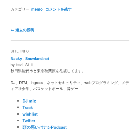
カテゴリー:
memo
|
コメントを残す
投
←
過去の投稿
稿
ナ
ビ
SITE INFO
ゲ
Nacky - Snowland.net
ー
by Issei ISHII
シ
秋田県能代市と東京秋葉原を往復してます。
ョ
ン
DJ、DTM、Ingress、ネットセキュリティ、webプログラミング、メデ
ィア社会学、バスケットボール、音ゲー
DJ mix
Track
wishlist
Twitter
頭の悪いパナシPodcast