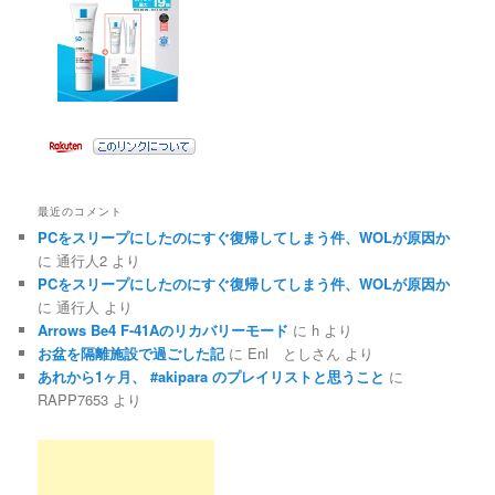
最近のコメント
PCをスリープにしたのにすぐ復帰してしまう件、WOLが原因か
に
通行人2
より
PCをスリープにしたのにすぐ復帰してしまう件、WOLが原因か
に
通行人
より
Arrows Be4 F-41Aのリカバリーモード
に
h
より
お盆を隔離施設で過ごした記
に
Enl としさん
より
あれから1ヶ月、 #akipara のプレイリストと思うこと
に
RAPP7653
より