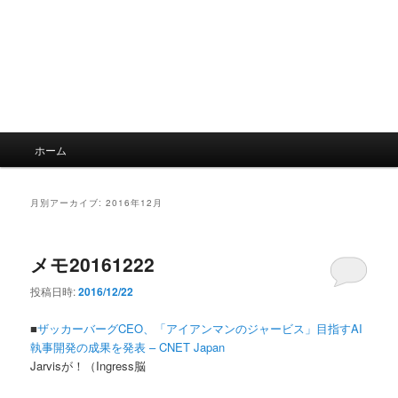
メ
ホーム
イ
ン
メ
月別アーカイブ:
2016年12月
ニ
ュ
ー
メモ20161222
投稿日時:
2016/12/22
■
ザッカーバーグCEO、「アイアンマンのジャービス」目指すAI
執事開発の成果を発表 – CNET Japan
Jarvisが！（Ingress脳