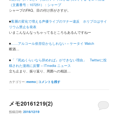
（文書番号：107251）：シャープ
シャープのFAQ、目の付け所がさすが。
■
客層の変化で増える声優ライブのマナー違反 ホリプロはサイ
リウム禁止を発表
いまこんなんなっちゃってるところもあるんですねー
■
……アルコール依存症かもしれない – ケータイ Watch
断酒…
■
「『死ぬくらいなら辞めれば』ができない理由」 Twitterに投
稿された漫画に反響 – ITmedia ニュース
立ち止まり、振り返り、周囲への相談…
カテゴリー:
memo
|
コメントを残す
メモ20161219(2)
投稿日時:
2016/12/19