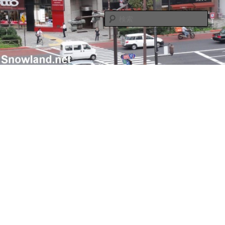
メ
サ
Nacky(Issei Ishii)がDJ/Composerのようなふりして書き散らすblogサイト
イ
ブ
検
ン
コ
索
コ
ン
Nacky – Snowland.net
ン
テ
テ
ン
ン
ツ
ツ
へ
へ
移
移
動
動