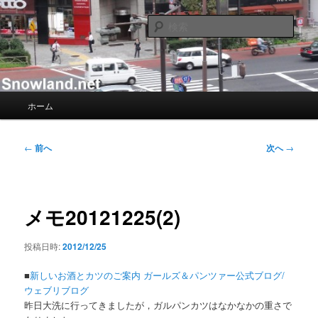
メ
Nacky(Issei Ishii)がDJ/Composerのようなふりして書き散らすblogサイト
イ
検
ン
索
コ
Nacky – Snowland.net
ン
テ
ン
メ
ホーム
ツ
イ
へ
ン
移
メ
投
←
前へ
次へ
→
動
ニ
稿
ュ
ナ
ー
ビ
ゲ
メモ20121225(2)
ー
シ
投稿日時:
2012/12/25
ョ
ン
■
新しいお酒とカツのご案内 ガールズ＆パンツァー公式ブログ/
ウェブリブログ
昨日大洗に行ってきましたが，ガルパンカツはなかなかの重さで