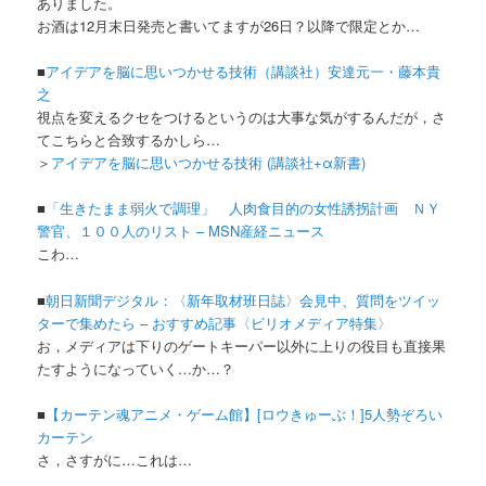
ありました。
お酒は12月末日発売と書いてますが26日？以降で限定とか…
■
アイデアを脳に思いつかせる技術（講談社）安達元一・藤本貴
之
視点を変えるクセをつけるというのは大事な気がするんだが，さ
てこちらと合致するかしら…
＞
アイデアを脳に思いつかせる技術 (講談社+α新書)
■
「生きたまま弱火で調理」 人肉食目的の女性誘拐計画 ＮＹ
警官、１００人のリスト – MSN産経ニュース
こわ…
■
朝日新聞デジタル：〈新年取材班日誌〉会見中、質問をツイッ
ターで集めたら – おすすめ記事〈ビリオメディア特集〉
お，メディアは下りのゲートキーパー以外に上りの役目も直接果
たすようになっていく…か…？
■
【カーテン魂アニメ・ゲーム館】[ロウきゅーぶ！]5人勢ぞろい
カーテン
さ，さすがに…これは…