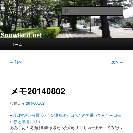
メ
Nacky(Issei Ishii)がDJ/Composerのようなふりして書き散らすblogサイト
イ
検
ン
索
コ
Nacky – Snowland.net
ン
テ
ン
メ
ホーム
ツ
イ
へ
ン
移
メ
投
←
前へ
次へ
→
動
ニ
稿
ュ
ナ
ー
ビ
ゲ
メモ20140802
ー
シ
投稿日時:
2014/08/02
ョ
ン
■
羽田空港から横浜へ、定期航路が出来たので乗ってみた – 日毎
に敵と懶惰に戦う
ああ！あの場所は船着き場だったのか！こりゃ一度乗ってみたい