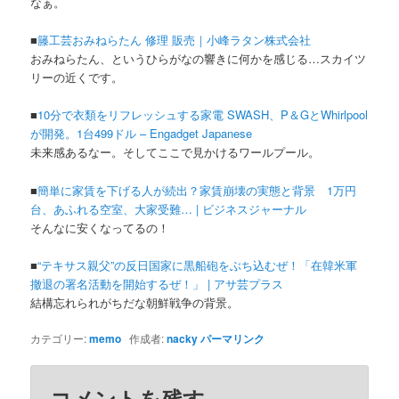
なぁ。
■
籐工芸おみねらたん 修理 販売｜小峰ラタン株式会社
おみねらたん、というひらがなの響きに何かを感じる…スカイツ
リーの近くです。
■
10分で衣類をリフレッシュする家電 SWASH、P＆GとWhirlpool
が開発。1台499ドル – Engadget Japanese
未来感あるなー。そしてここで見かけるワールプール。
■
簡単に家賃を下げる人が続出？家賃崩壊の実態と背景 1万円
台、あふれる空室、大家受難… | ビジネスジャーナル
そんなに安くなってるの！
■
“テキサス親父”の反日国家に黒船砲をぶち込むぜ！「在韓米軍
撤退の署名活動を開始するぜ！」 | アサ芸プラス
結構忘れられがちだな朝鮮戦争の背景。
カテゴリー:
memo
作成者:
nacky
パーマリンク
コメントを残す