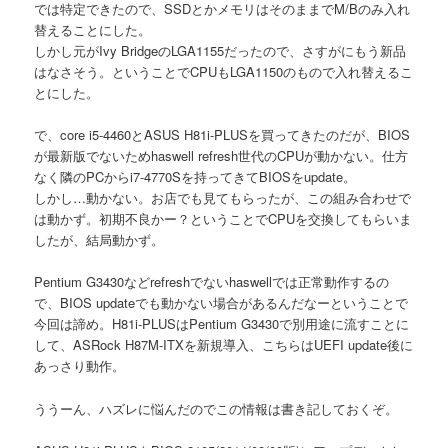
では特定できたので、SSDとかメモリはそのままでM/Bのみ入れ
替えることにした。
しかし元がIvy BridgeのLGA1155だったので、さすがにもう新品
はなさそう。ということでCPUもLGA1150のもので入れ替えるこ
とにした。
で、core i5-4460とASUS H81i-PLUSを買ってきたのだが、BIOS
が最新版でないためhaswell refresh世代のCPUが動かない。仕方
なく隣のPCからi7-4770Sを持ってきてBIOSをupdate。
しかし…動かない。お店でも見てもらったが、この組み合わせで
は動かず。初期不良かー？ということでCPUを交換してもらいま
したが、結局動かず。
Pentium G3430などrefreshでないhaswellでは正常動作するの
で、BIOS updateでも動かない場合があるんだなーということで
今回は諦め。H81i-PLUSはPentium G3430で別用途に流すことに
して、ASRock H87M-ITXを新規導入、こちらはUEFI update後に
あっさり動作。
ううーん、ハズレに悩んだのでこの情報は書き記しておくぞ。