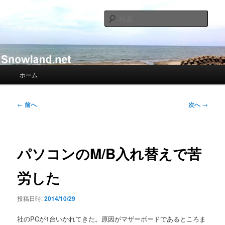
メ
Nacky(Issei Ishii)がDJ/Composerのようなふりして書き散らすblogサイト
イ
検
ン
索
コ
Nacky – Snowland.net
ン
テ
ン
メ
ホーム
ツ
イ
へ
ン
移
メ
投
←
前へ
次へ
→
動
ニ
稿
ュ
ナ
ー
ビ
ゲ
パソコンのM/B入れ替えで苦
ー
シ
労した
ョ
ン
投稿日時:
2014/10/29
社のPCが1台いかれてきた。原因がマザーボードであるところま