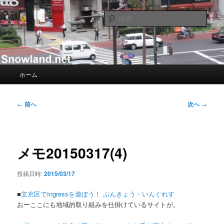
メ
Nacky(Issei Ishii)がDJ/Composerのようなふりして書き散らすblogサイト
イ
検
ン
索
コ
Nacky – Snowland.net
ン
テ
ン
メ
ホーム
ツ
イ
へ
ン
移
メ
投
←
前へ
次へ
→
動
ニ
稿
ュ
ナ
ー
ビ
ゲ
メモ20150317(4)
ー
シ
投稿日時:
2015/03/17
ョ
ン
■
文京区でIngressを遊ぼう！ ぶんきょう・いんぐれす
おーここにも地域的取り組みを仕掛けているサイトが。