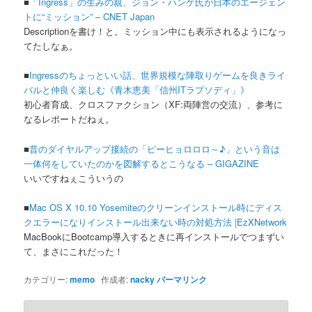
■
「Ingress」の生みの親、ジョン・ハンケ氏が日本のエージェン
トに“ミッション” – CNET Japan
Descriptionを書け！と。ミッション中にも表示されるようになっ
てたしなぁ。
■
Ingressのちょっといい話、世界規模な陣取りゲームを良きライ
バルと仲良く楽しむ《青木恵美「信州ITラプソディ」》
初心者育成、クロスファクション（XF:両陣営の交流）、参考に
なるレポートだねぇ。
■
昔のダイヤルアップ接続の「ピーヒョロロロ～♪」という音は
一体何をしていたのかを図解するとこうなる – GIGAZINE
いいですねぇこういうの
■
Mac OS X 10.10 Yosemiteのクリーンインストール時にディス
クエラーになりインストール出来ない時の対処方法 |EzXNetwork
MacBookにBootcamp導入するときに再インストールでつまずい
て、まさにこれだった！
カテゴリー:
memo
作成者:
nacky
パーマリンク