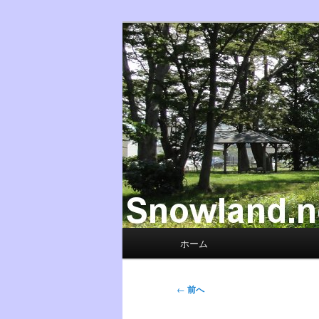
メ
Nacky(Issei Ishii)がDJ
イ
ン
Nacky – Snow
コ
ン
テ
ン
ツ
へ
移
動
メ
ホーム
イ
ン
メ
投
←
前へ
ニ
稿