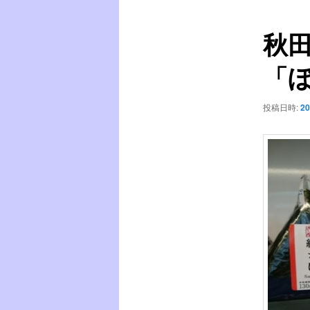
ュ
ナ
ー
ビ
秋
ゲ
ー
「
シ
ョ
ン
投稿日時:
20