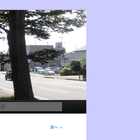
検
索
次へ
→