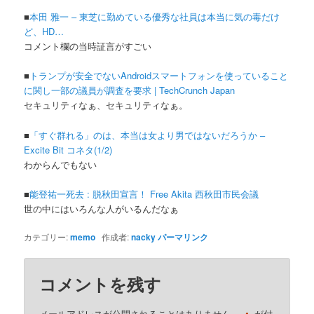
■
本田 雅一 – 東芝に勤めている優秀な社員は本当に気の毒だけ
ど、HD…
コメント欄の当時証言がすごい
■
トランプが安全でないAndroidスマートフォンを使っていること
に関し一部の議員が調査を要求 | TechCrunch Japan
セキュリティなぁ、セキュリティなぁ。
■
「すぐ群れる」のは、本当は女より男ではないだろうか –
Excite Bit コネタ(1/2)
わからんでもない
■
能登祐一死去 : 脱秋田宣言！ Free Akita 西秋田市民会議
世の中にはいろんな人がいるんだなぁ
カテゴリー:
memo
作成者:
nacky
パーマリンク
コメントを残す
メールアドレスが公開されることはありません。
が付