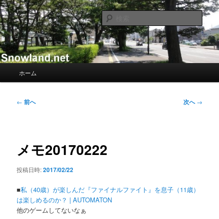
メ
Nacky(Issei Ishii)がDJ/Composerのようなふりして書き散らすblogサイト
イ
検
ン
索
コ
Nacky – Snowland.net
ン
テ
ン
メ
ホーム
ツ
イ
へ
ン
移
メ
投
←
前へ
次へ
→
動
ニ
稿
ュ
ナ
ー
ビ
ゲ
メモ20170222
ー
シ
投稿日時:
2017/02/22
ョ
ン
■
私（40歳）が楽しんだ『ファイナルファイト』を息子（11歳）
は楽しめるのか？ | AUTOMATON
他のゲームしてないなぁ