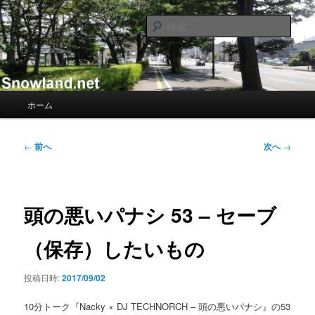
メ
Nacky(Issei Ishii)がDJ/Composerのようなふりして書き散らすblogサイト
イ
検
ン
索
コ
Nacky – Snowland.net
ン
テ
ン
メ
ホーム
ツ
イ
へ
ン
移
メ
投
←
前へ
次へ
→
動
ニ
稿
ュ
ナ
ー
ビ
ゲ
頭の悪いパナシ 53 – セーブ
ー
シ
（保存）したいもの
ョ
ン
投稿日時:
2017/09/02
10分トーク『Nacky × DJ TECHNORCH – 頭の悪いパナシ』の53