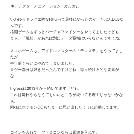
キャラクターアニメーション : ガしガし
いわゆるドラクエ的なRPGって最後にやったのが、たぶんDQ3な
んです。
格闘ゲームもずっとバーチャファイターをやってましたけども、
まぁ、「腕前」があれば別にデータ蓄積はいらないんですよね。
スマホゲームも、アイドルマスターの「デレステ」をやってまし
たが
半年前ぐらいにやめてしまいました。
音ゲー部分は好きだったんですけどね、毎日続けろ的な要素が
な…
Ingressは2013年から続いてますけども、
これは毎日やらなくてもいいところが続いてる理由じゃないかな
ぁ。
同様にポケモンGOもたまーに思い出したように起動してます。
—
コインを入れて、ファミコンならば電源を入れて、