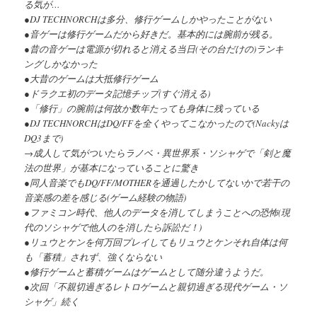
る気が…
●DJ TECHNORCHは多分、修行ゲームしかやったことがない
●音ゲーは修行ゲームだから好きだ。基本的には腕前が残る。
●昔の音ゲーは電源が切れると消える当日(その台だけの)ランキ
ングしかなかった
●大昔のゲームは大抵修行ゲーム
●ドラクエ初のデータ記憶チップ(すぐ消える)
●「修行」の腕前は何故か数年たっても身体に残っている
●DJ TECHNORCHはDQ/FFを全くやってこなかったので(Nackyは
DQ3まで)
→成人して気がついたらラノベ・異世界系・ソシャゲで「剣と魔
法の世界」が基本になっていることに驚き
●同人音楽でもDQ/FF/MOTHERを通過したかしてないかで若干の
音楽感の差を感じる(ゲーム経験の物語)
●ファミコン時代、他人のデータを消してしまうことへの恐怖(現
代のソシャゲで他人のを消したら訴訟だ！)
●リュウとケンを何万回プレイしてもリュウとケンそれ自体は何
も「蓄積」されず、強くならない
●修行ゲームと蓄積ゲームはゲームとして随分違うようだ。
●次回「不親切過ぎるレトロゲームと親切過ぎる現代ゲーム・ソ
シャゲ」続く