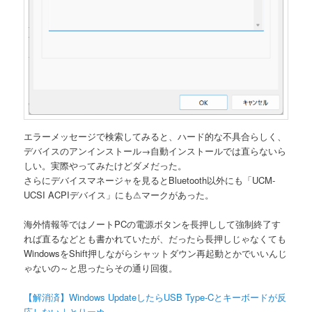
エラーメッセージで検索してみると、ハード的な不具合らしく、
デバイスのアンインストール→自動インストールでは直らないら
しい。実際やってみたけどダメだった。
さらにデバイスマネージャを見るとBluetooth以外にも「UCM-
UCSI ACPIデバイス」にも⚠マークがあった。
海外情報等ではノートPCの電源ボタンを長押しして強制終了す
れば直るなどとも書かれていたが、だったら長押しじゃなくても
WindowsをShift押しながらシャットダウン再起動とかでいいんじ
ゃないの～と思ったらその通り回復。
【解消済】Windows UpdateしたらUSB Type-Cとキーボードが反
応しない｜とりーぬ