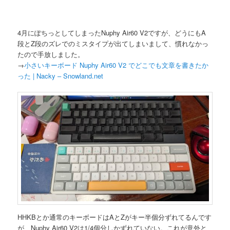
4月にぽちっとしてしまったNuphy Air60 V2ですが、どうにもA
段とZ段のズレでのミスタイプが出てしまいまして、慣れなかっ
たので手放しました。
→
小さいキーボード Nuphy Air60 V2 でどこでも文章を書きたか
った | Nacky – Snowland.net
HHKBとか通常のキーボードはAとZがキー半個分ずれてるんです
が、Nuphy Air60 V2は1/4個分しかずれていない。これが意外と