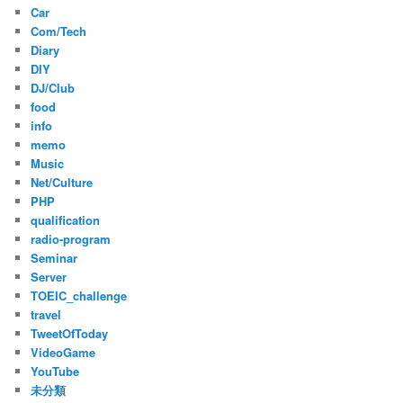
Car
Com/Tech
Diary
DIY
DJ/Club
food
info
memo
Music
Net/Culture
PHP
qualification
radio-program
Seminar
Server
TOEIC_challenge
travel
TweetOfToday
VideoGame
YouTube
未分類