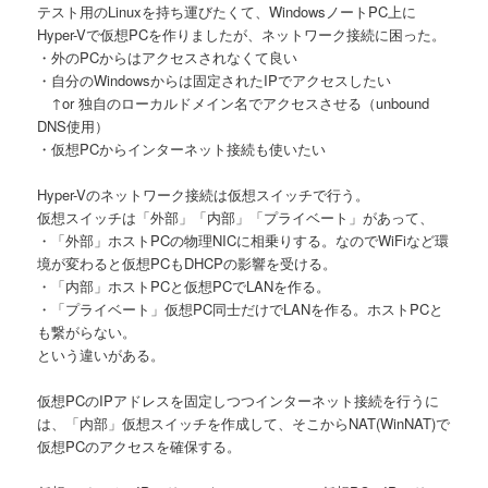
テスト用のLinuxを持ち運びたくて、WindowsノートPC上に
Hyper-Vで仮想PCを作りましたが、ネットワーク接続に困った。
・外のPCからはアクセスされなくて良い
・自分のWindowsからは固定されたIPでアクセスしたい
↑or 独自のローカルドメイン名でアクセスさせる（unbound
DNS使用）
・仮想PCからインターネット接続も使いたい
Hyper-Vのネットワーク接続は仮想スイッチで行う。
仮想スイッチは「外部」「内部」「プライベート」があって、
・「外部」ホストPCの物理NICに相乗りする。なのでWiFiなど環
境が変わると仮想PCもDHCPの影響を受ける。
・「内部」ホストPCと仮想PCでLANを作る。
・「プライベート」仮想PC同士だけでLANを作る。ホストPCと
も繋がらない。
という違いがある。
仮想PCのIPアドレスを固定しつつインターネット接続を行うに
は、「内部」仮想スイッチを作成して、そこからNAT(WinNAT)で
仮想PCのアクセスを確保する。