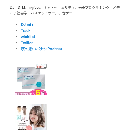
ョ
ン
DJ、DTM、Ingress、ネットセキュリティ、webプログラミング、メデ
ィア社会学、バスケットボール、音ゲー
DJ mix
Track
wishlist
Twitter
頭の悪いパナシPodcast