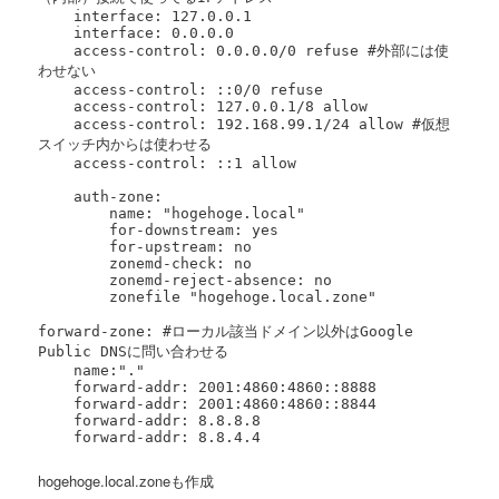
    interface: 127.0.0.1

    interface: 0.0.0.0

    access-control: 0.0.0.0/0 refuse #外部には使
わせない

    access-control: ::0/0 refuse

    access-control: 127.0.0.1/8 allow

    access-control: 192.168.99.1/24 allow #仮想
スイッチ内からは使わせる

    access-control: ::1 allow

    auth-zone:

        name: "hogehoge.local"

        for-downstream: yes

        for-upstream: no

        zonemd-check: no

        zonemd-reject-absence: no

        zonefile "hogehoge.local.zone"

forward-zone: #ローカル該当ドメイン以外はGoogle 
Public DNSに問い合わせる

    name:"."

    forward-addr: 2001:4860:4860::8888

    forward-addr: 2001:4860:4860::8844

    forward-addr: 8.8.8.8

    forward-addr: 8.8.4.4
hogehoge.local.zoneも作成