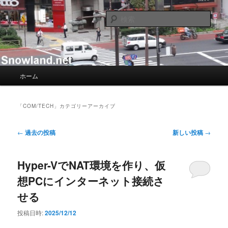
メ
サ
Nacky(Issei Ishii)がDJ/Composerのようなふりして書き散らすblogサイト
イ
ブ
検
ン
コ
索
コ
ン
Nacky – Snowland.net
ン
テ
テ
ン
ン
ツ
メ
ホーム
ツ
へ
イ
へ
移
ン
移
動
メ
「
COM/TECH
」カテゴリーアーカイブ
動
ニ
ュ
投
←
過去の投稿
新しい投稿
→
ー
稿
ナ
Hyper-VでNAT環境を作り、仮
ビ
ゲ
想PCにインターネット接続さ
ー
せる
シ
ョ
投稿日時:
2025/12/12
ン