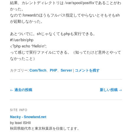
結果、カレントディレクトリは /var/spool/postfixであることがわ
かった。
なので.forwardのほうもフルパス指定してやらないとそもそもsh
が起動しなかった。
あとついでに。shじゃなくてもphpも実行できる。
#!/usr/bin/php
<?php echo “Hello\n”;
って感じで実行ファイルにできる。（知ってたけど意外とやって
なかったこと）
カテゴリー:
Com/Tech
、
PHP
、
Server
|
コメントを残す
投
←
過去の投稿
新しい投稿
→
稿
ナ
ビ
SITE INFO
ゲ
Nacky - Snowland.net
ー
by Issei ISHII
シ
秋田県能代市と東京秋葉原を往復してます。