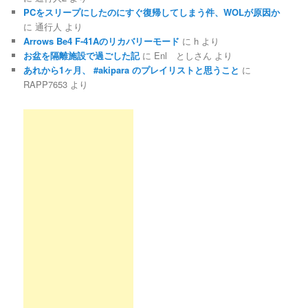
PCをスリープにしたのにすぐ復帰してしまう件、WOLが原因か
に
通行人
より
Arrows Be4 F-41Aのリカバリーモード
に
h
より
お盆を隔離施設で過ごした記
に
Enl としさん
より
あれから1ヶ月、 #akipara のプレイリストと思うこと
に
RAPP7653
より