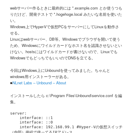
webサーバー作るときに最終的には *.example.com とか使うつも
りだけど、開発テストで *.hogehoge.local みたいな名前を使いた
い。
Windows上でHyper-Vで仮想PCをサーバーにしてLinuxを動作さ
せる。
Linuxはwebサーバー、DB等。Windowsでブラウザを開いて使う
ため、Windowsにワイルドカードなホスト名を認識させないとい
けない。hostsにはワイルドカードが書けないので、Linuxでも
WindowsでもどっちでもいいのでDNSを立てる。
今回はWindows上にUnboundを使ってみました。ちゃんと
windows用インストーラーがある。
■
NLnet Labs – Unbound – About
インストールしたら c:\Program Files\Unbound\service.conf を編
集。
server:

    interface: ::1

    interface: ::0

    interface: 192.168.99.1 #Hyper-Vの仮想スイッチ
（内部）接続で使ってるIPアドレス
