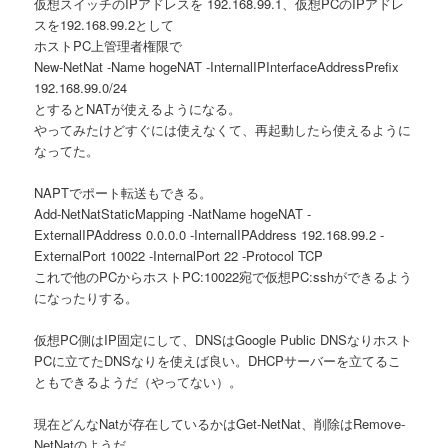
仮想スイッチのIPアドレスを 192.168.99.1、仮想PCのIPアドレ
スを192.168.99.2として
ホストPC上管理者権限で
New-NetNat -Name hogeNAT -InternalIPInterfaceAddressPrefix
192.168.99.0/24
とするとNATが使えるようになる。
やってみたけどすぐには使えなくて、再起動したら使えるように
なってた。
NAPTでポート転送もできる。
Add-NetNatStaticMapping -NatName hogeNAT -
ExternalIPAddress 0.0.0.0 -InternalIPAddress 192.168.99.2 -
ExternalPort 10022 -InternalPort 22 -Protocol TCP
これで他のPCからホストPC:10022宛で仮想PC:sshができるよう
になったりする。
仮想PC側はIP固定にして、DNSはGoogle Public DNSなりホスト
PCに立てたDNSなりを使えば良い。DHCPサーバーを立てるこ
ともできるようだ（やってない）。
現在どんなNatが存在しているかはGet-NetNat、削除はRemove-
NetNatのようだ。