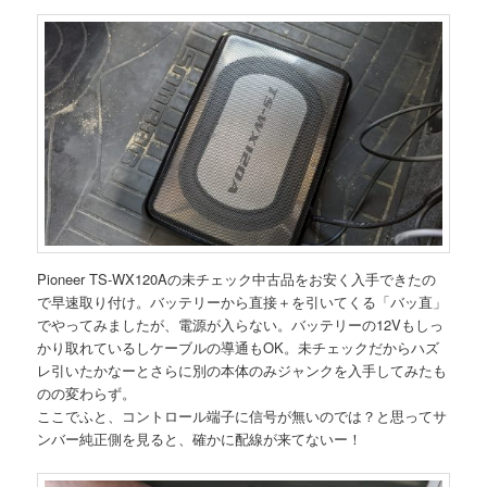
Pioneer TS-WX120Aの未チェック中古品をお安く入手できたの
で早速取り付け。バッテリーから直接＋を引いてくる「バッ直」
でやってみましたが、電源が入らない。バッテリーの12Vもしっ
かり取れているしケーブルの導通もOK。未チェックだからハズ
レ引いたかなーとさらに別の本体のみジャンクを入手してみたも
のの変わらず。
ここでふと、コントロール端子に信号が無いのでは？と思ってサ
ンバー純正側を見ると、確かに配線が来てないー！