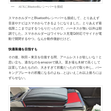
AUXにBluetoothレシーバーを接続
スマホホルダーとBluetoothレシーバーも接続して、とりあえず
音楽やナビはスマホからできるようになりました。とりあえず最
低限ここまではするつもりだったので、ハーネスが無い以外は順
調でした。スマホホルダーはワイヤレス充電Qi対応でサイドが電
動で開閉するやつ。なんか動作微妙だけど。
快適装備を目指すも
その後、秋田～東京を往復する間、アームレストが欲しいな！と
思い立ち、適当なのをamazonで購入、置き場も木材で高くして
設置してみたものの、大きすぎて邪魔だったので取り外し。パー
キングブレーキの邪魔になるのよね…とはいえこれ以上後ろには
ずらせない。