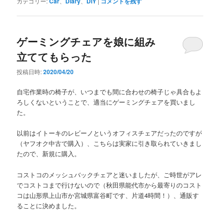
カテゴリー:
Car
、
Diary
、
DIY
|
コメントを残す
ゲーミングチェアを娘に組み
立ててもらった
投稿日時:
2020/04/20
自宅作業時の椅子が、いつまでも間に合わせの椅子じゃ具合もよ
ろしくないということで、適当にゲーミングチェアを買いまし
た。
以前はイトーキのレビーノというオフィスチェアだったのですが
（ヤフオク中古で購入）、こちらは実家に引き取られていきまし
たので、新規に購入。
コストコのメッシュバックチェアと迷いましたが、ご時世がアレ
でコストコまで行けないので（秋田県能代市から最寄りのコスト
コは山形県上山市か宮城県富谷町です、片道4時間！）、通販す
ることに決めました。