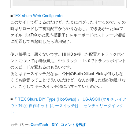
■
TEX shura Web Configurator
このサイトで行えるのだけど、たまにバグったりするので、その
時はリロードして初期配置からやりなおし。できあがったtexフ
ァイル（LaTeXかと思う拡張子）をキーボードのストレージ領域
に配置して再起動したら適用完了。
使い勝手は、悪くないです。HHKBを模した配置とトラックポイ
ントについては概ね満足。中クリック＋1～0でトラックポイント
のスピードが変わるのも良いです。
あとはキースイッチだなぁ。今回のKailh Silent Pinkは何もしな
くても静音ってことで良いんだけど、なんか押した感が物足りな
い。こうしてキースイッチ沼にハマっていくのか…
■
『 TEX Shura DIY Type (Hot-Swap) 』 US-ASCII (マルチレイア
ウト対応) 自作キット (キースイッチは – センチュリーダイレク
ト
カテゴリー:
Com/Tech
、
DIY
|
コメントを残す