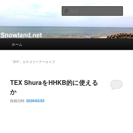
メ
サ
Nacky(Issei Ishii)がDJ/Composerのようなふりして書き散らすblogサイト
イ
ブ
検
ン
コ
索
コ
ン
Nacky – Snowland.net
ン
テ
テ
ン
ン
ツ
メ
ホーム
ツ
へ
イ
へ
移
ン
移
動
メ
「
DIY
」カテゴリーアーカイブ
動
ニ
ュ
ー
TEX ShuraをHHKB的に使える
か
投稿日時:
2026/02/25