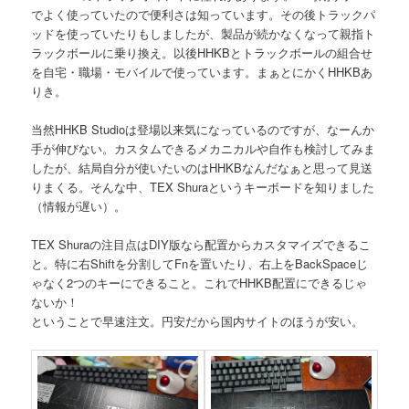
でよく使っていたので便利さは知っています。その後トラックパ
ッドを使っていたりもしましたが、製品が続かなくなって親指ト
ラックボールに乗り換え。以後HHKBとトラックボールの組合せ
を自宅・職場・モバイルで使っています。まぁとにかくHHKBあ
りき。
当然HHKB Studioは登場以来気になっているのですが、なーんか
手が伸びない。カスタムできるメカニカルや自作も検討してみま
したが、結局自分が使いたいのはHHKBなんだなぁと思って見送
りまくる。そんな中、TEX Shuraというキーボードを知りました
（情報が遅い）。
TEX Shuraの注目点はDIY版なら配置からカスタマイズできるこ
と。特に右Shiftを分割してFnを置いたり、右上をBackSpaceじ
ゃなく2つのキーにできること。これでHHKB配置にできるじゃ
ないか！
ということで早速注文。円安だから国内サイトのほうが安い。