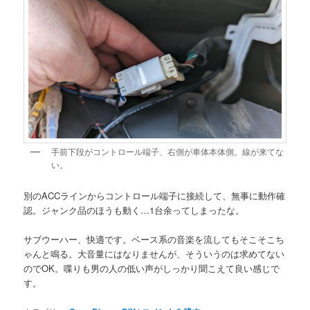
手前下段がコントロール端子、右側が車体本体側。線が来てな
い。
別のACCラインからコントロール端子に接続して、無事に動作確
認。ジャンク品のほうも動く…1台余ってしまったな。
サブウーハー、快適です。ベース系の音楽を流してもそこそこち
ゃんと鳴る。大音量にはなりませんが、そういうのは求めてない
のでOK。喋りも男の人の低い声がしっかり聞こえて良い感じで
す。