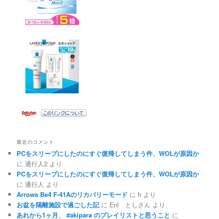
最近のコメント
PCをスリープにしたのにすぐ復帰してしまう件、WOLが原因か
に
通行人2
より
PCをスリープにしたのにすぐ復帰してしまう件、WOLが原因か
に
通行人
より
Arrows Be4 F-41Aのリカバリーモード
に
h
より
お盆を隔離施設で過ごした記
に
Enl としさん
より
あれから1ヶ月、 #akipara のプレイリストと思うこと
に