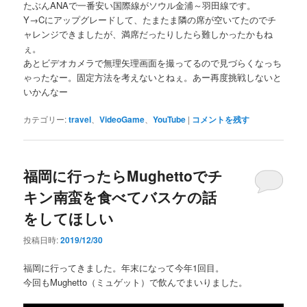
たぶんANAで一番安い国際線がソウル金浦～羽田線です。
Y→Cにアップグレードして、たまたま隣の席が空いてたのでチ
ャレンジできましたが、満席だったりしたら難しかったかもね
ぇ。
あとビデオカメラで無理矢理画面を撮ってるので見づらくなっち
ゃったなー。固定方法を考えないとねぇ。あー再度挑戦しないと
いかんなー
カテゴリー:
travel
、
VideoGame
、
YouTube
|
コメントを残す
福岡に行ったらMughettoでチ
キン南蛮を食べてバスケの話
をしてほしい
投稿日時:
2019/12/30
福岡に行ってきました。年末になって今年1回目。
今回もMughetto（ミュゲット）で飲んでまいりました。