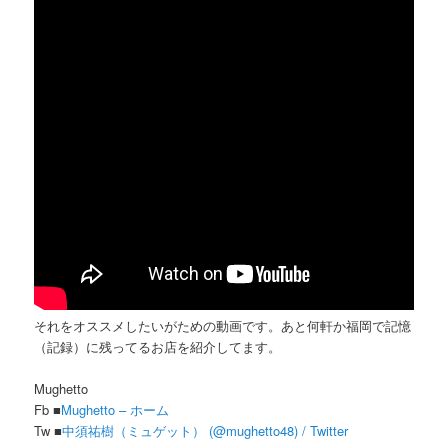
それをオススメしたいがための動画です。あと何軒か福岡で記憶
（記録）に残ってるお店を紹介してます。
Mughetto
Fb ■
Mughetto – ホーム
Tw ■
中須祐樹（ミュゲット） (@mughetto48) / Twitter