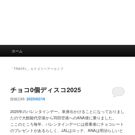
メ
ホーム
イ
ン
メ
「
TRAVEL
」カテゴリーアーカイブ
ニ
ュ
ー
チョコ0個ディスコ2025
投稿日時:
2025/02/16
2025年のバレンタインデー。単身出かけることになっておりまし
たので大館能代空港から羽田空港へのANA便に乗りました。
ここのところ毎年、バレンタインデーには搭乗者にチョコレート
のプレゼントがあるらしく、JALはロッテ、ANAは明治らしいと