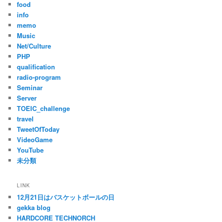
food
info
memo
Music
Net/Culture
PHP
qualification
radio-program
Seminar
Server
TOEIC_challenge
travel
TweetOfToday
VideoGame
YouTube
未分類
LINK
12月21日はバスケットボールの日
gekka blog
HARDCORE TECHNORCH