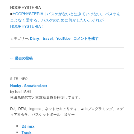
HOOPHYSTERIA
■
HOOPHYSTERIA | バスケがないと生きていけない。バスケを
こよなく愛する。バスケのために何かしたい…それが
HOOPHYSTERIA！
カテゴリー:
Diary
、
travel
、
YouTube
|
コメントを残す
投
←
過去の投稿
稿
ナ
ビ
SITE INFO
ゲ
Nacky - Snowland.net
ー
by Issei ISHII
シ
秋田県能代市と東京秋葉原を往復してます。
ョ
ン
DJ、DTM、Ingress、ネットセキュリティ、webプログラミング、メデ
ィア社会学、バスケットボール、音ゲー
DJ mix
Track