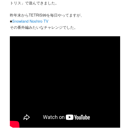
トリス」で遊んできました。
昨年末からTETRIS99を毎日やってますが、
■
Snowland Noshiro TV
その番外編みたいなチャレンジでした。