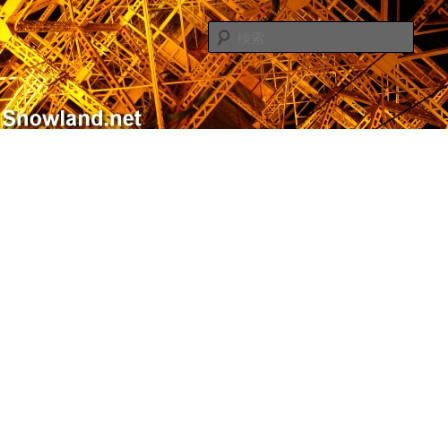
メ
サ
Nacky(Issei Ishii)がDJ/Composerのようなふりして書き散らすblogサイト
イ
ブ
検
ン
コ
索
コ
ン
Nacky – Snowland.net
ン
テ
テ
ン
ン
ツ
ツ
へ
へ
移
移
動
動