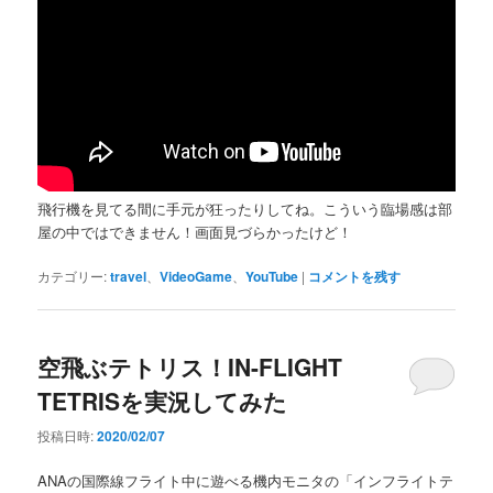
飛行機を見てる間に手元が狂ったりしてね。こういう臨場感は部
屋の中ではできません！画面見づらかったけど！
カテゴリー:
travel
、
VideoGame
、
YouTube
|
コメントを残す
空飛ぶテトリス！IN-FLIGHT
TETRISを実況してみた
投稿日時:
2020/02/07
ANAの国際線フライト中に遊べる機内モニタの「インフライトテ